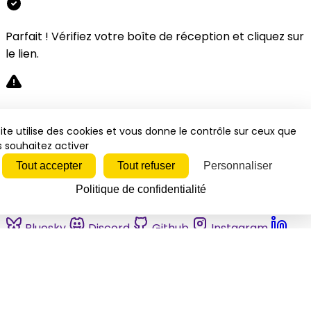
Parfait ! Vérifiez votre boîte de réception et cliquez sur
le lien.
Désolé, une erreur s'est produite. Veuillez réessayer.
ite utilise des cookies et vous donne le contrôle sur ceux que
 souhaitez activer
Fermer
Tout accepter
Tout refuser
Personnaliser
Politique de confidentialité
Bluesky
Discord
Github
Instagram
Linkedin
Mastodon
Pinterest
Reddit
Telegram
Threads
Tiktok
Whatsapp
Youtube
RSS