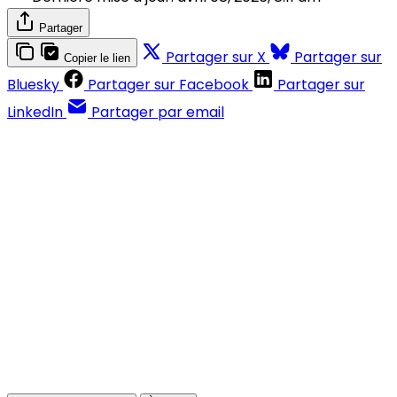
Partager
Partager sur X
Partager sur
Copier le lien
Bluesky
Partager sur Facebook
Partager sur
LinkedIn
Partager par email
Contenus réservés aux abonnés
S'abonner
Déjà abonné ?
Se connecter