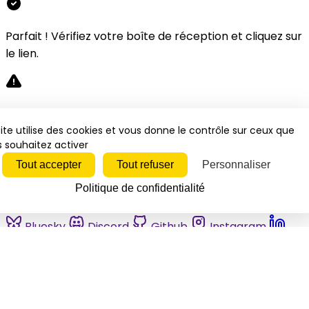
Parfait ! Vérifiez votre boîte de réception et cliquez sur
le lien.
Désolé, une erreur s'est produite. Veuillez réessayer.
ite utilise des cookies et vous donne le contrôle sur ceux que
 souhaitez activer
Fermer
Tout accepter
Tout refuser
Personnaliser
Politique de confidentialité
Bluesky
Discord
Github
Instagram
Linkedin
Mastodon
Pinterest
Reddit
Telegram
Threads
Tiktok
Whatsapp
Youtube
RSS