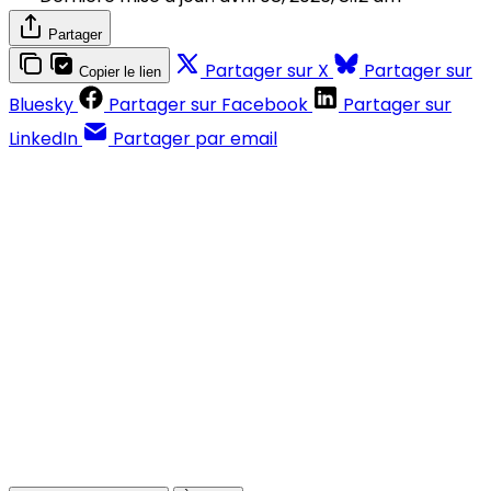
Partager
Partager sur X
Partager sur
Copier le lien
Bluesky
Partager sur Facebook
Partager sur
LinkedIn
Partager par email
Contenus réservés aux abonnés
S'abonner
Déjà abonné ?
Se connecter