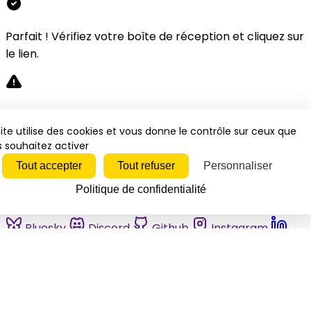
Parfait ! Vérifiez votre boîte de réception et cliquez sur
le lien.
Désolé, une erreur s'est produite. Veuillez réessayer.
ite utilise des cookies et vous donne le contrôle sur ceux que
 souhaitez activer
Fermer
Tout accepter
Tout refuser
Personnaliser
Politique de confidentialité
Bluesky
Discord
Github
Instagram
Linkedin
Mastodon
Pinterest
Reddit
Telegram
Threads
Tiktok
Whatsapp
Youtube
RSS