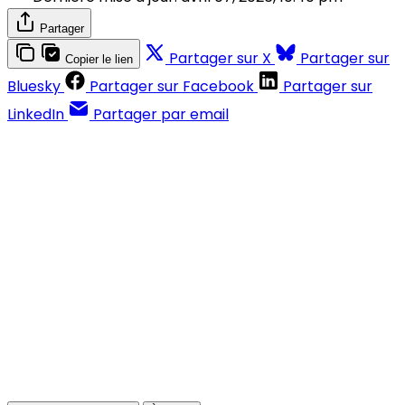
Partager
Partager sur X
Partager sur
Copier le lien
Bluesky
Partager sur Facebook
Partager sur
LinkedIn
Partager par email
Contenus réservés aux abonnés
S'abonner
Déjà abonné ?
Se connecter