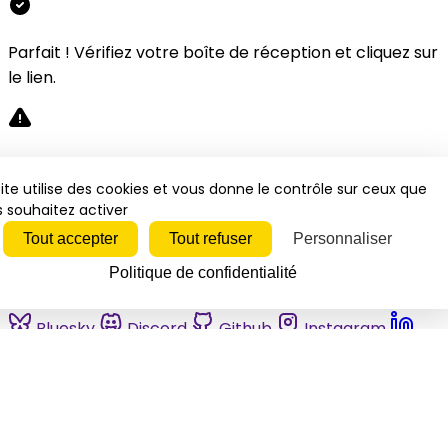
Parfait ! Vérifiez votre boîte de réception et cliquez sur
le lien.
Désolé, une erreur s'est produite. Veuillez réessayer.
ite utilise des cookies et vous donne le contrôle sur ceux que
 souhaitez activer
Fermer
Tout accepter
Tout refuser
Personnaliser
Politique de confidentialité
Bluesky
Discord
Github
Instagram
Linkedin
Mastodon
Pinterest
Reddit
Telegram
Threads
Tiktok
Whatsapp
Youtube
RSS