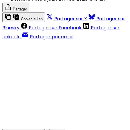
Partager
Partager sur X
Partager sur
Copier le lien
Bluesky
Partager sur Facebook
Partager sur
LinkedIn
Partager par email
Contenus réservés aux abonnés
S'abonner
Déjà abonné ?
Se connecter