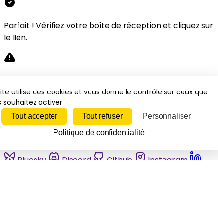
Parfait ! Vérifiez votre boîte de réception et cliquez sur
le lien.
Désolé, une erreur s'est produite. Veuillez réessayer.
ite utilise des cookies et vous donne le contrôle sur ceux que
 souhaitez activer
Fermer
Tout accepter
Tout refuser
Personnaliser
Politique de confidentialité
Bluesky
Discord
Github
Instagram
Linkedin
Mastodon
Pinterest
Reddit
Telegram
Threads
Tiktok
Whatsapp
Youtube
RSS