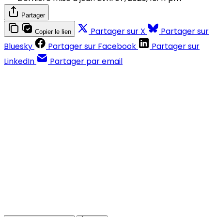
Partager
Partager sur X
Partager sur
Copier le lien
Bluesky
Partager sur Facebook
Partager sur
LinkedIn
Partager par email
Contenus réservés aux abonnés
S'abonner
Déjà abonné ?
Se connecter