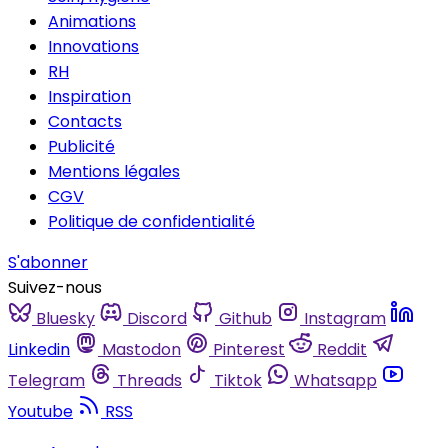
Animations
Innovations
RH
Inspiration
Contacts
Publicité
Mentions légales
CGV
Politique de confidentialité
S'abonner
Suivez-nous
Bluesky
Discord
Github
Instagram
Linkedin
Mastodon
Pinterest
Reddit
Telegram
Threads
Tiktok
Whatsapp
Youtube
RSS