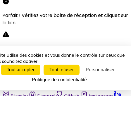
Parfait ! Vérifiez votre boîte de réception et cliquez sur
le lien.
Désolé, une erreur s'est produite. Veuillez réessayer.
ite utilise des cookies et vous donne le contrôle sur ceux que
 souhaitez activer
Fermer
Tout accepter
Tout refuser
Personnaliser
Politique de confidentialité
Bluesky
Discord
Github
Instagram
Linkedin
Mastodon
Pinterest
Reddit
Telegram
Threads
Tiktok
Whatsapp
Youtube
RSS