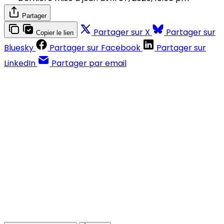
Partager
Partager sur X
Partager sur
Copier le lien
Bluesky
Partager sur Facebook
Partager sur
LinkedIn
Partager par email
Contenus réservés aux abonnés
S'abonner
Déjà abonné ?
Se connecter