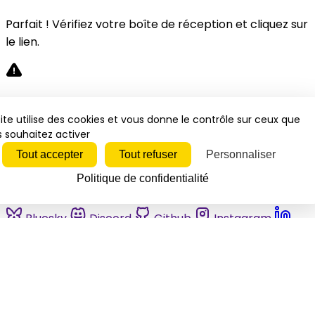
Parfait ! Vérifiez votre boîte de réception et cliquez sur
le lien.
Désolé, une erreur s'est produite. Veuillez réessayer.
ite utilise des cookies et vous donne le contrôle sur ceux que
 souhaitez activer
Fermer
Tout accepter
Tout refuser
Personnaliser
Politique de confidentialité
Bluesky
Discord
Github
Instagram
Linkedin
Mastodon
Pinterest
Reddit
Telegram
Threads
Tiktok
Whatsapp
Youtube
RSS
Actualités