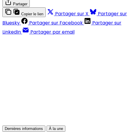
Partager
Partager sur X
Partager sur
Copier le lien
Bluesky
Partager sur Facebook
Partager sur
LinkedIn
Partager par email
Contenus réservés aux abonnés
S'abonner
Déjà abonné ?
Se connecter
Dernières informations
À la une