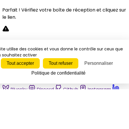
Parfait ! Vérifiez votre boîte de réception et cliquez sur
le lien.
Désolé, une erreur s'est produite. Veuillez réessayer.
ite utilise des cookies et vous donne le contrôle sur ceux que
 souhaitez activer
Fermer
Tout accepter
Tout refuser
Personnaliser
Politique de confidentialité
Bluesky
Discord
Github
Instagram
Linkedin
Mastodon
Pinterest
Reddit
Telegram
Threads
Tiktok
Whatsapp
Youtube
RSS
Actualités