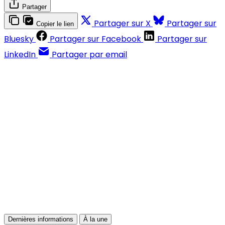
Partager
Partager sur X
Partager sur
Copier le lien
Bluesky
Partager sur Facebook
Partager sur
LinkedIn
Partager par email
Contenus réservés aux abonnés
S'abonner
Déjà abonné ?
Se connecter
Dernières informations
À la une