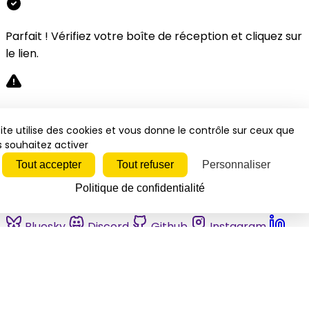
Parfait ! Vérifiez votre boîte de réception et cliquez sur
le lien.
Désolé, une erreur s'est produite. Veuillez réessayer.
ite utilise des cookies et vous donne le contrôle sur ceux que
 souhaitez activer
Fermer
Tout accepter
Tout refuser
Personnaliser
Politique de confidentialité
Bluesky
Discord
Github
Instagram
Linkedin
Mastodon
Pinterest
Reddit
Telegram
Threads
Tiktok
Whatsapp
Youtube
RSS