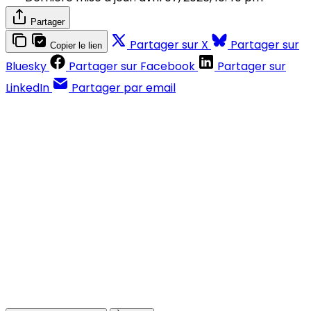
Partager
Partager sur X
Partager sur
Copier le lien
Bluesky
Partager sur Facebook
Partager sur
LinkedIn
Partager par email
Contenus réservés aux abonnés
S'abonner
Déjà abonné ?
Se connecter