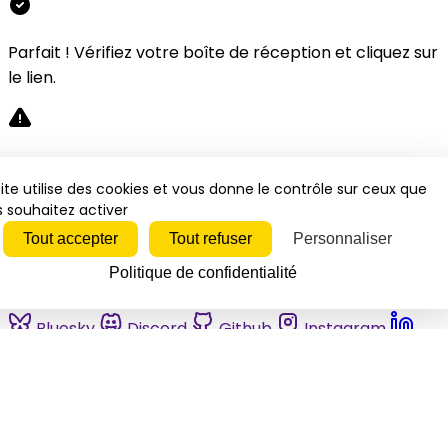
Parfait ! Vérifiez votre boîte de réception et cliquez sur
le lien.
Désolé, une erreur s'est produite. Veuillez réessayer.
ite utilise des cookies et vous donne le contrôle sur ceux que
 souhaitez activer
Fermer
Tout accepter
Tout refuser
Personnaliser
Politique de confidentialité
Bluesky
Discord
Github
Instagram
Linkedin
Mastodon
Pinterest
Reddit
Telegram
Threads
Tiktok
Whatsapp
Youtube
RSS