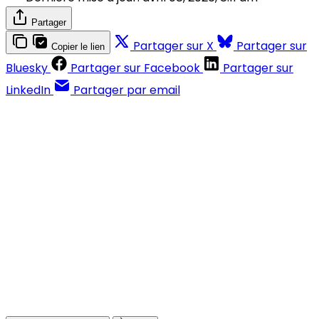
Partager
Partager sur X
Partager sur
Copier le lien
Bluesky
Partager sur Facebook
Partager sur
LinkedIn
Partager par email
Contenus réservés aux abonnés
S'abonner
Déjà abonné ?
Se connecter