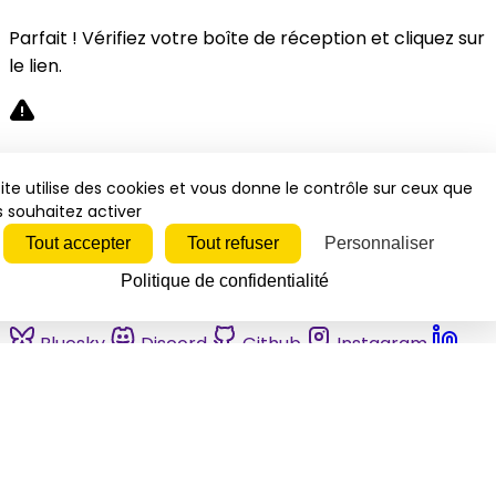
Parfait ! Vérifiez votre boîte de réception et cliquez sur
le lien.
Désolé, une erreur s'est produite. Veuillez réessayer.
ite utilise des cookies et vous donne le contrôle sur ceux que
 souhaitez activer
Fermer
Tout accepter
Tout refuser
Personnaliser
Politique de confidentialité
Bluesky
Discord
Github
Instagram
Linkedin
Mastodon
Pinterest
Reddit
Telegram
Threads
Tiktok
Whatsapp
Youtube
RSS
Actualités