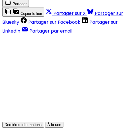
Partager
Partager sur X
Partager sur
Copier le lien
Bluesky
Partager sur Facebook
Partager sur
LinkedIn
Partager par email
Contenus réservés aux abonnés
S'abonner
Déjà abonné ?
Se connecter
Dernières informations
À la une