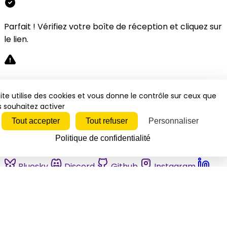
Parfait ! Vérifiez votre boîte de réception et cliquez sur
le lien.
Désolé, une erreur s'est produite. Veuillez réessayer.
ite utilise des cookies et vous donne le contrôle sur ceux que
 souhaitez activer
Fermer
Tout accepter
Tout refuser
Personnaliser
Politique de confidentialité
Bluesky
Discord
Github
Instagram
Linkedin
Mastodon
Pinterest
Reddit
Telegram
Threads
Tiktok
Whatsapp
Youtube
RSS