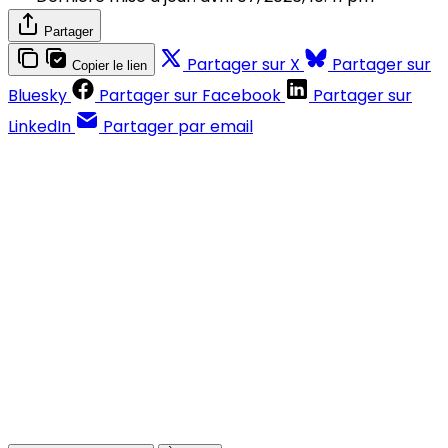
Partager
Partager sur X
Partager sur
Copier le lien
Bluesky
Partager sur Facebook
Partager sur
LinkedIn
Partager par email
Contenus réservés aux abonnés
S'abonner
Déjà abonné ?
Se connecter