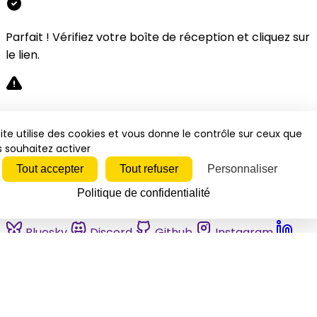
Parfait ! Vérifiez votre boîte de réception et cliquez sur
le lien.
Désolé, une erreur s'est produite. Veuillez réessayer.
ite utilise des cookies et vous donne le contrôle sur ceux que
 souhaitez activer
Fermer
Tout accepter
Tout refuser
Personnaliser
Politique de confidentialité
Bluesky
Discord
Github
Instagram
Linkedin
Mastodon
Pinterest
Reddit
Telegram
Threads
Tiktok
Whatsapp
Youtube
RSS