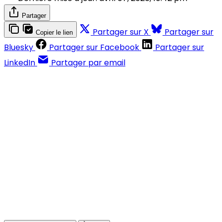
Partager
Partager sur X
Partager sur
Copier le lien
Bluesky
Partager sur Facebook
Partager sur
LinkedIn
Partager par email
Contenus réservés aux abonnés
S'abonner
Déjà abonné ?
Se connecter