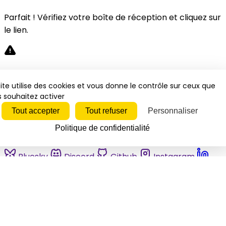
Parfait ! Vérifiez votre boîte de réception et cliquez sur
le lien.
Désolé, une erreur s'est produite. Veuillez réessayer.
ite utilise des cookies et vous donne le contrôle sur ceux que
 souhaitez activer
Fermer
Tout accepter
Tout refuser
Personnaliser
Politique de confidentialité
Bluesky
Discord
Github
Instagram
Linkedin
Mastodon
Pinterest
Reddit
Telegram
Threads
Tiktok
Whatsapp
Youtube
RSS
Actualités