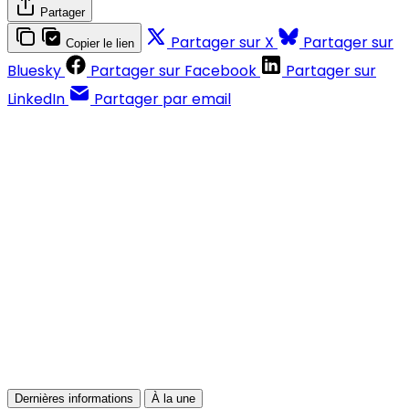
Partager
Partager sur X
Partager sur
Copier le lien
Bluesky
Partager sur Facebook
Partager sur
LinkedIn
Partager par email
Contenus réservés aux abonnés
S'abonner
Déjà abonné ?
Se connecter
Dernières informations
À la une