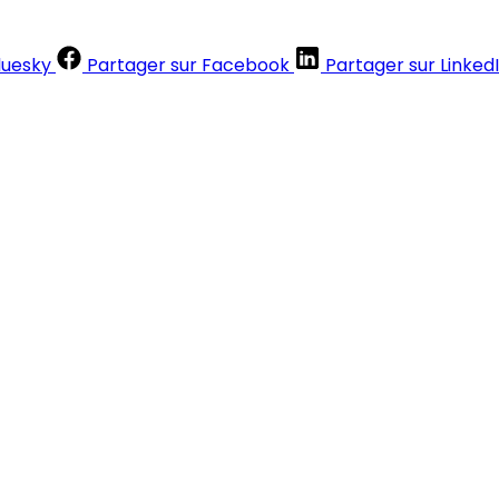
luesky
Partager sur Facebook
Partager sur Linked
Contenus réservés aux abonnés
S'abonner
Déjà abonné ?
Se connecter