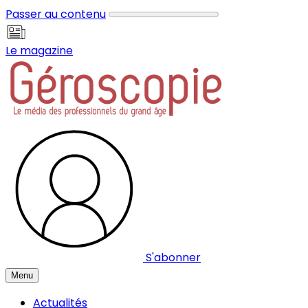
Panneau de gestion des cookies
Passer au contenu
Le magazine
S'abonner
Menu
Actualités