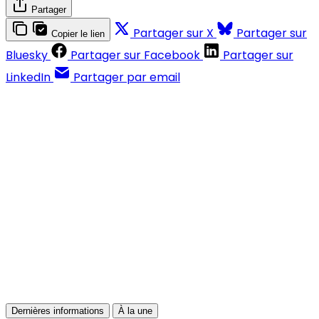
Partager
Partager sur X
Partager sur
Copier le lien
Bluesky
Partager sur Facebook
Partager sur
LinkedIn
Partager par email
Contenus réservés aux abonnés
S'abonner
Déjà abonné ?
Se connecter
Dernières informations
À la une