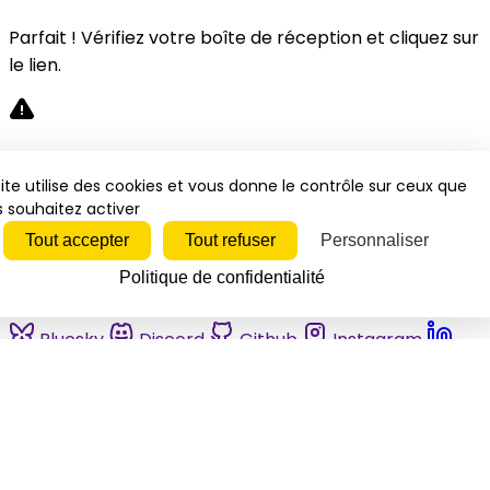
Parfait ! Vérifiez votre boîte de réception et cliquez sur
le lien.
Désolé, une erreur s'est produite. Veuillez réessayer.
ite utilise des cookies et vous donne le contrôle sur ceux que
 souhaitez activer
Fermer
Tout accepter
Tout refuser
Personnaliser
Politique de confidentialité
Bluesky
Discord
Github
Instagram
Linkedin
Mastodon
Pinterest
Reddit
Telegram
Threads
Tiktok
Whatsapp
Youtube
RSS
Actualités