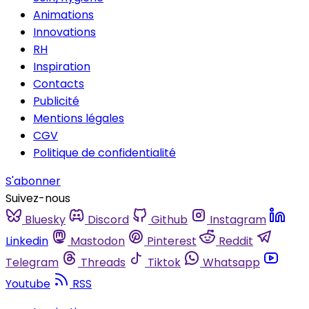
Animations
Innovations
RH
Inspiration
Contacts
Publicité
Mentions légales
CGV
Politique de confidentialité
S'abonner
Suivez-nous
Bluesky
Discord
Github
Instagram
Linkedin
Mastodon
Pinterest
Reddit
Telegram
Threads
Tiktok
Whatsapp
Youtube
RSS