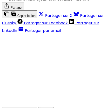
Partager
Partager sur X
Partager sur
Copier le lien
Bluesky
Partager sur Facebook
Partager sur
LinkedIn
Partager par email
Contenus réservés aux abonnés
S'abonner
Déjà abonné ?
Se connecter