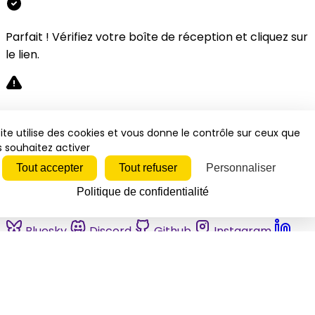
Parfait ! Vérifiez votre boîte de réception et cliquez sur
le lien.
Désolé, une erreur s'est produite. Veuillez réessayer.
ite utilise des cookies et vous donne le contrôle sur ceux que
 souhaitez activer
Fermer
Tout accepter
Tout refuser
Personnaliser
Politique de confidentialité
Bluesky
Discord
Github
Instagram
Linkedin
Mastodon
Pinterest
Reddit
Telegram
Threads
Tiktok
Whatsapp
Youtube
RSS