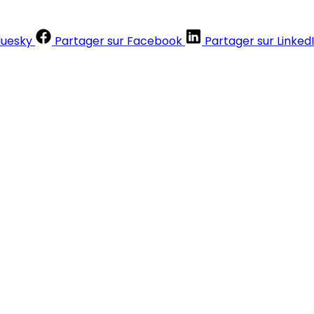
luesky
Partager sur Facebook
Partager sur Linked
Contenus réservés aux abonnés
S'abonner
Déjà abonné ?
Se connecter