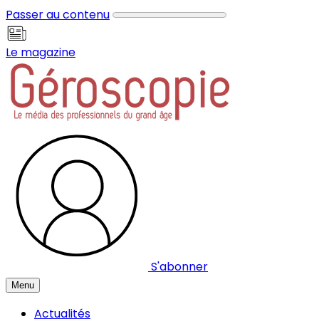
Panneau de gestion des cookies
Passer au contenu
Le magazine
S'abonner
Menu
Actualités