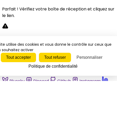
Parfait ! Vérifiez votre boîte de réception et cliquez sur
le lien.
Désolé, une erreur s'est produite. Veuillez réessayer.
ite utilise des cookies et vous donne le contrôle sur ceux que
 souhaitez activer
Fermer
Tout accepter
Tout refuser
Personnaliser
Politique de confidentialité
Bluesky
Discord
Github
Instagram
Linkedin
Mastodon
Pinterest
Reddit
Telegram
Threads
Tiktok
Whatsapp
Youtube
RSS
Actualités