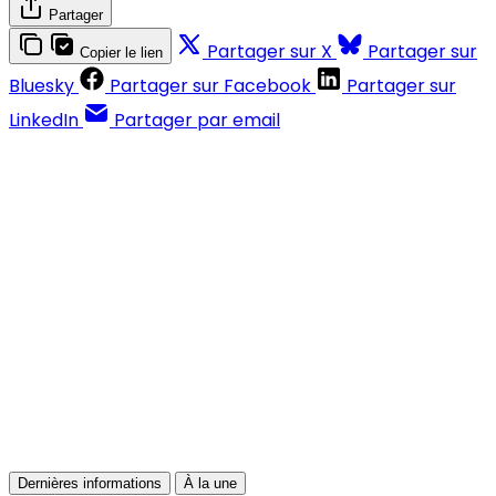
Partager
Partager sur X
Partager sur
Copier le lien
Bluesky
Partager sur Facebook
Partager sur
LinkedIn
Partager par email
Contenus réservés aux abonnés
S'abonner
Déjà abonné ?
Se connecter
Dernières informations
À la une