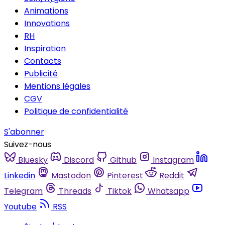
Animations
Innovations
RH
Inspiration
Contacts
Publicité
Mentions légales
CGV
Politique de confidentialité
S'abonner
Suivez-nous
Bluesky
Discord
Github
Instagram
Linkedin
Mastodon
Pinterest
Reddit
Telegram
Threads
Tiktok
Whatsapp
Youtube
RSS