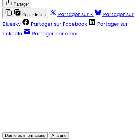
Partager
Partager sur X
Partager sur
Copier le lien
Bluesky
Partager sur Facebook
Partager sur
LinkedIn
Partager par email
Contenus réservés aux abonnés
S'abonner
Déjà abonné ?
Se connecter
Dernières informations
À la une