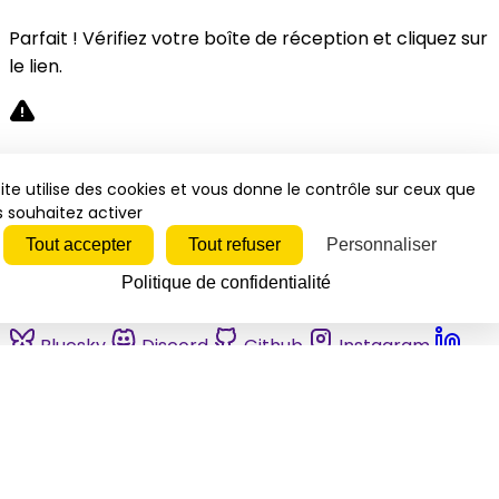
Parfait ! Vérifiez votre boîte de réception et cliquez sur
le lien.
Désolé, une erreur s'est produite. Veuillez réessayer.
ite utilise des cookies et vous donne le contrôle sur ceux que
 souhaitez activer
Fermer
Tout accepter
Tout refuser
Personnaliser
Politique de confidentialité
Bluesky
Discord
Github
Instagram
Linkedin
Mastodon
Pinterest
Reddit
Telegram
Threads
Tiktok
Whatsapp
Youtube
RSS
Actualités