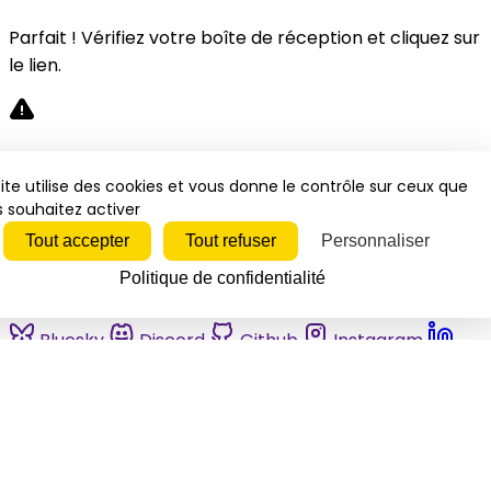
Parfait ! Vérifiez votre boîte de réception et cliquez sur
le lien.
Désolé, une erreur s'est produite. Veuillez réessayer.
ite utilise des cookies et vous donne le contrôle sur ceux que
 souhaitez activer
Fermer
Tout accepter
Tout refuser
Personnaliser
Politique de confidentialité
Bluesky
Discord
Github
Instagram
Linkedin
Mastodon
Pinterest
Reddit
Telegram
Threads
Tiktok
Whatsapp
Youtube
RSS
Actualités