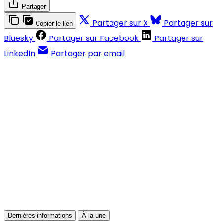
Partager
Partager sur X
Partager sur
Copier le lien
Bluesky
Partager sur Facebook
Partager sur
LinkedIn
Partager par email
Contenus réservés aux abonnés
S'abonner
Déjà abonné ?
Se connecter
Dernières informations
À la une