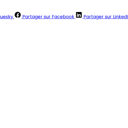
luesky
Partager sur Facebook
Partager sur Linked
Contenus réservés aux abonnés
S'abonner
Déjà abonné ?
Se connecter