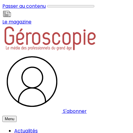
Panneau de gestion des cookies
Passer au contenu
Le magazine
S'abonner
Menu
Actualités