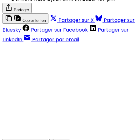
Partager
Partager sur X
Partager sur
Copier le lien
Bluesky
Partager sur Facebook
Partager sur
LinkedIn
Partager par email
Contenus réservés aux abonnés
S'abonner
Déjà abonné ?
Se connecter