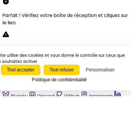
Parfait ! Vérifiez votre boîte de réception et cliquez sur
le lien.
Désolé, une erreur s'est produite. Veuillez réessayer.
ite utilise des cookies et vous donne le contrôle sur ceux que
 souhaitez activer
Fermer
Tout accepter
Tout refuser
Personnaliser
Politique de confidentialité
Bluesky
Discord
Github
Instagram
Linkedin
Mastodon
Pinterest
Reddit
Telegram
Threads
Tiktok
Whatsapp
Youtube
RSS