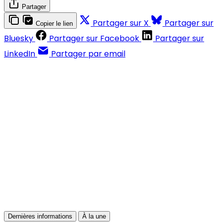
Partager
Partager sur X
Partager sur
Copier le lien
Bluesky
Partager sur Facebook
Partager sur
LinkedIn
Partager par email
Contenus réservés aux abonnés
S'abonner
Déjà abonné ?
Se connecter
Dernières informations
À la une