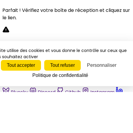
Parfait ! Vérifiez votre boîte de réception et cliquez sur
le lien.
Désolé, une erreur s'est produite. Veuillez réessayer.
ite utilise des cookies et vous donne le contrôle sur ceux que
 souhaitez activer
Fermer
Tout accepter
Tout refuser
Personnaliser
Politique de confidentialité
Bluesky
Discord
Github
Instagram
Linkedin
Mastodon
Pinterest
Reddit
Telegram
Threads
Tiktok
Whatsapp
Youtube
RSS
Actualités