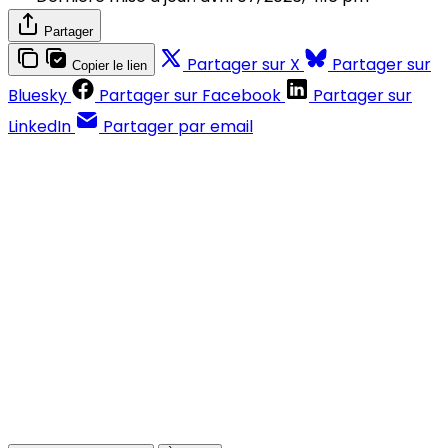
Partager
Partager sur X
Partager sur
Copier le lien
Bluesky
Partager sur Facebook
Partager sur
LinkedIn
Partager par email
Contenus réservés aux abonnés
S'abonner
Déjà abonné ?
Se connecter