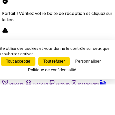
Parfait ! Vérifiez votre boîte de réception et cliquez sur
le lien.
Désolé, une erreur s'est produite. Veuillez réessayer.
ite utilise des cookies et vous donne le contrôle sur ceux que
 souhaitez activer
Fermer
Tout accepter
Tout refuser
Personnaliser
Politique de confidentialité
Bluesky
Discord
Github
Instagram
Linkedin
Mastodon
Pinterest
Reddit
Telegram
Threads
Tiktok
Whatsapp
Youtube
RSS