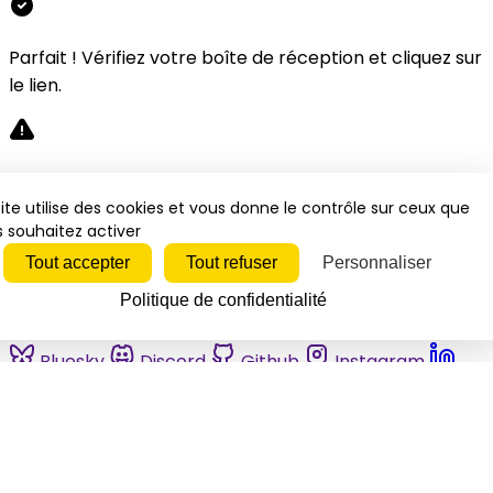
Parfait ! Vérifiez votre boîte de réception et cliquez sur
le lien.
Désolé, une erreur s'est produite. Veuillez réessayer.
ite utilise des cookies et vous donne le contrôle sur ceux que
 souhaitez activer
Fermer
Tout accepter
Tout refuser
Personnaliser
Politique de confidentialité
Bluesky
Discord
Github
Instagram
Linkedin
Mastodon
Pinterest
Reddit
Telegram
Threads
Tiktok
Whatsapp
Youtube
RSS