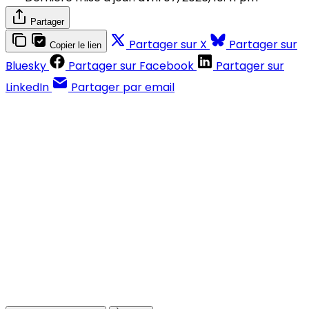
Partager
Partager sur X
Partager sur
Copier le lien
Bluesky
Partager sur Facebook
Partager sur
LinkedIn
Partager par email
Contenus réservés aux abonnés
S'abonner
Déjà abonné ?
Se connecter