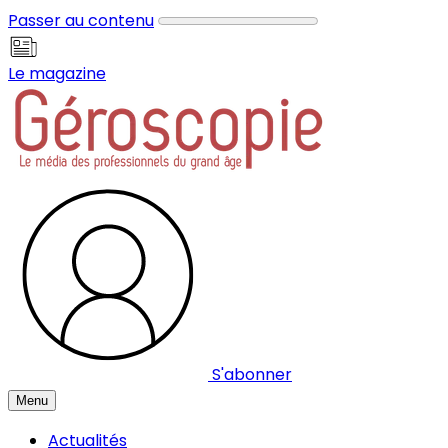
Panneau de gestion des cookies
Passer au contenu
Le magazine
S'abonner
Menu
Actualités