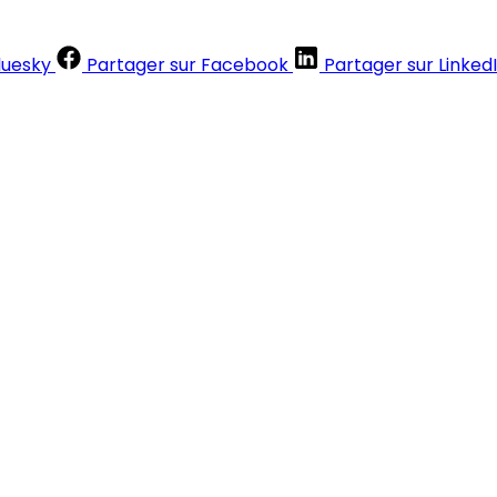
luesky
Partager sur Facebook
Partager sur Linked
Contenus réservés aux abonnés
S'abonner
Déjà abonné ?
Se connecter