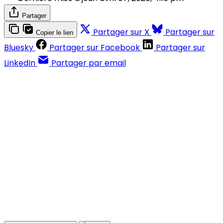
Partager
Partager sur X
Partager sur
Copier le lien
Bluesky
Partager sur Facebook
Partager sur
LinkedIn
Partager par email
Contenus réservés aux abonnés
S'abonner
Déjà abonné ?
Se connecter