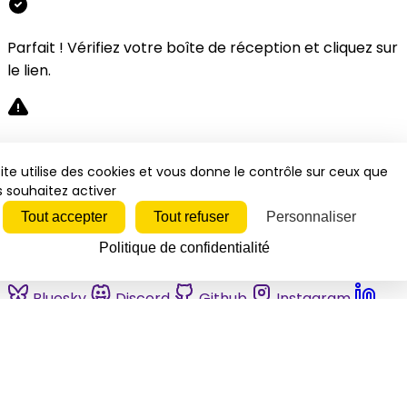
Parfait ! Vérifiez votre boîte de réception et cliquez sur
le lien.
Désolé, une erreur s'est produite. Veuillez réessayer.
ite utilise des cookies et vous donne le contrôle sur ceux que
 souhaitez activer
Fermer
Tout accepter
Tout refuser
Personnaliser
Politique de confidentialité
Bluesky
Discord
Github
Instagram
Linkedin
Mastodon
Pinterest
Reddit
Telegram
Threads
Tiktok
Whatsapp
Youtube
RSS