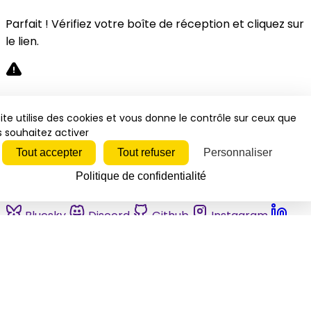
Parfait ! Vérifiez votre boîte de réception et cliquez sur
le lien.
Désolé, une erreur s'est produite. Veuillez réessayer.
ite utilise des cookies et vous donne le contrôle sur ceux que
 souhaitez activer
Fermer
Tout accepter
Tout refuser
Personnaliser
Politique de confidentialité
Bluesky
Discord
Github
Instagram
Linkedin
Mastodon
Pinterest
Reddit
Telegram
Threads
Tiktok
Whatsapp
Youtube
RSS
Actualités