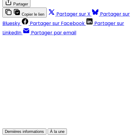
Partager
Partager sur X
Partager sur
Copier le lien
Bluesky
Partager sur Facebook
Partager sur
LinkedIn
Partager par email
Contenus réservés aux abonnés
S'abonner
Déjà abonné ?
Se connecter
Dernières informations
À la une