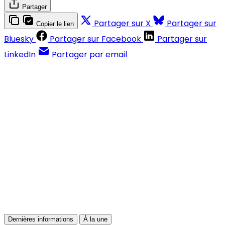
Partager
Partager sur X
Partager sur
Copier le lien
Bluesky
Partager sur Facebook
Partager sur
LinkedIn
Partager par email
Contenus réservés aux abonnés
S'abonner
Déjà abonné ?
Se connecter
Dernières informations
À la une