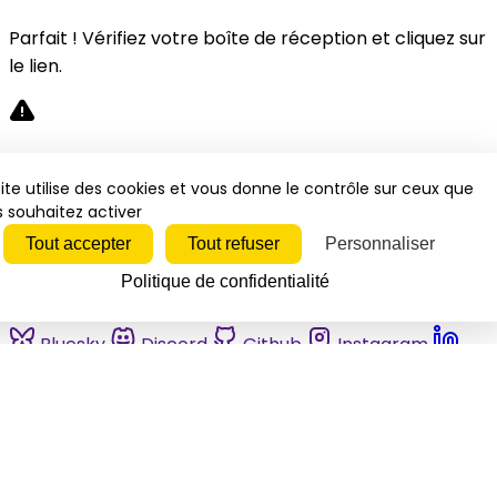
Parfait ! Vérifiez votre boîte de réception et cliquez sur
le lien.
Désolé, une erreur s'est produite. Veuillez réessayer.
ite utilise des cookies et vous donne le contrôle sur ceux que
 souhaitez activer
Fermer
Tout accepter
Tout refuser
Personnaliser
Politique de confidentialité
Bluesky
Discord
Github
Instagram
Linkedin
Mastodon
Pinterest
Reddit
Telegram
Threads
Tiktok
Whatsapp
Youtube
RSS
Actualités