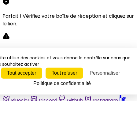
Parfait ! Vérifiez votre boîte de réception et cliquez sur
le lien.
Désolé, une erreur s'est produite. Veuillez réessayer.
ite utilise des cookies et vous donne le contrôle sur ceux que
 souhaitez activer
Fermer
Tout accepter
Tout refuser
Personnaliser
Politique de confidentialité
Bluesky
Discord
Github
Instagram
Linkedin
Mastodon
Pinterest
Reddit
Telegram
Threads
Tiktok
Whatsapp
Youtube
RSS