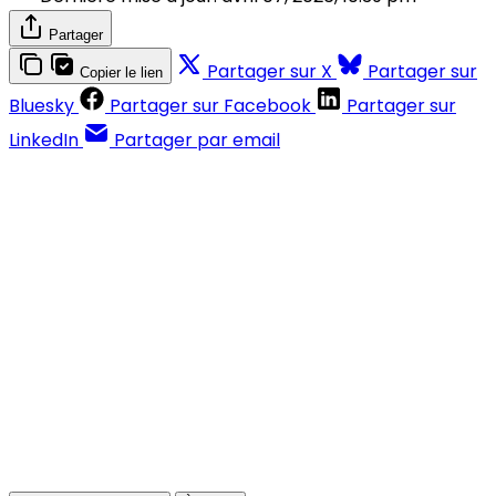
Partager
Partager sur X
Partager sur
Copier le lien
Bluesky
Partager sur Facebook
Partager sur
LinkedIn
Partager par email
Contenus réservés aux abonnés
S'abonner
Déjà abonné ?
Se connecter