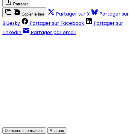
Partager
Partager sur X
Partager sur
Copier le lien
Bluesky
Partager sur Facebook
Partager sur
LinkedIn
Partager par email
Contenus réservés aux abonnés
S'abonner
Déjà abonné ?
Se connecter
Dernières informations
À la une