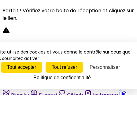
Parfait ! Vérifiez votre boîte de réception et cliquez sur
le lien.
Désolé, une erreur s'est produite. Veuillez réessayer.
ite utilise des cookies et vous donne le contrôle sur ceux que
 souhaitez activer
Fermer
Tout accepter
Tout refuser
Personnaliser
Politique de confidentialité
Bluesky
Discord
Github
Instagram
Linkedin
Mastodon
Pinterest
Reddit
Telegram
Threads
Tiktok
Whatsapp
Youtube
RSS
Actualités