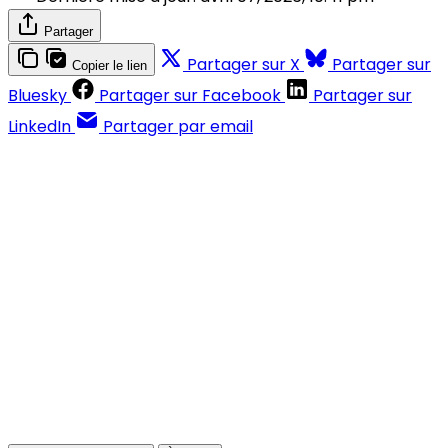
Partager
Partager sur X
Partager sur
Copier le lien
Bluesky
Partager sur Facebook
Partager sur
LinkedIn
Partager par email
Contenus réservés aux abonnés
S'abonner
Déjà abonné ?
Se connecter