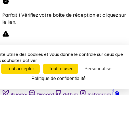
Parfait ! Vérifiez votre boîte de réception et cliquez sur
le lien.
Désolé, une erreur s'est produite. Veuillez réessayer.
ite utilise des cookies et vous donne le contrôle sur ceux que
 souhaitez activer
Fermer
Tout accepter
Tout refuser
Personnaliser
Politique de confidentialité
Bluesky
Discord
Github
Instagram
Linkedin
Mastodon
Pinterest
Reddit
Telegram
Threads
Tiktok
Whatsapp
Youtube
RSS