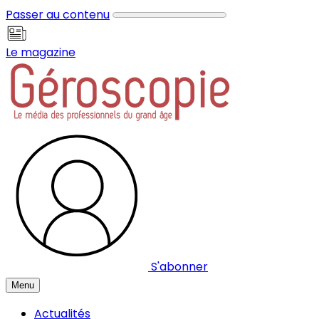
Panneau de gestion des cookies
Passer au contenu
Le magazine
S'abonner
Menu
Actualités