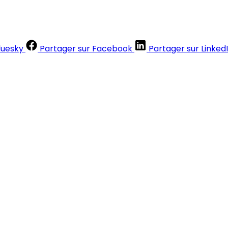
luesky
Partager sur Facebook
Partager sur Linked
Contenus réservés aux abonnés
S'abonner
Déjà abonné ?
Se connecter