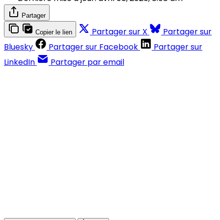
Partager
Partager sur X
Partager sur
Copier le lien
Bluesky
Partager sur Facebook
Partager sur
LinkedIn
Partager par email
Contenus réservés aux abonnés
S'abonner
Déjà abonné ?
Se connecter