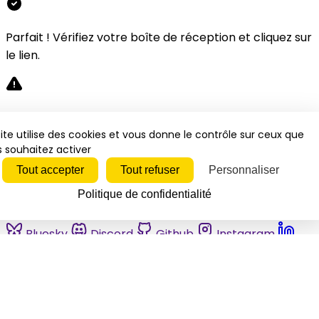
Parfait ! Vérifiez votre boîte de réception et cliquez sur
le lien.
Désolé, une erreur s'est produite. Veuillez réessayer.
ite utilise des cookies et vous donne le contrôle sur ceux que
 souhaitez activer
Fermer
Tout accepter
Tout refuser
Personnaliser
Politique de confidentialité
Bluesky
Discord
Github
Instagram
Linkedin
Mastodon
Pinterest
Reddit
Telegram
Threads
Tiktok
Whatsapp
Youtube
RSS