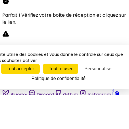
Parfait ! Vérifiez votre boîte de réception et cliquez sur
le lien.
Désolé, une erreur s'est produite. Veuillez réessayer.
ite utilise des cookies et vous donne le contrôle sur ceux que
 souhaitez activer
Fermer
Tout accepter
Tout refuser
Personnaliser
Politique de confidentialité
Bluesky
Discord
Github
Instagram
Linkedin
Mastodon
Pinterest
Reddit
Telegram
Threads
Tiktok
Whatsapp
Youtube
RSS