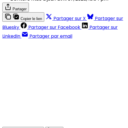
Partager
Partager sur X
Partager sur
Copier le lien
Bluesky
Partager sur Facebook
Partager sur
LinkedIn
Partager par email
Contenus réservés aux abonnés
S'abonner
Déjà abonné ?
Se connecter