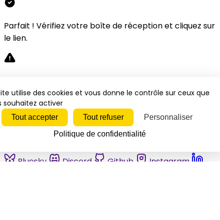
Parfait ! Vérifiez votre boîte de réception et cliquez sur
le lien.
Désolé, une erreur s'est produite. Veuillez réessayer.
ite utilise des cookies et vous donne le contrôle sur ceux que
 souhaitez activer
Fermer
Tout accepter
Tout refuser
Personnaliser
Politique de confidentialité
Bluesky
Discord
Github
Instagram
Linkedin
Mastodon
Pinterest
Reddit
Telegram
Threads
Tiktok
Whatsapp
Youtube
RSS