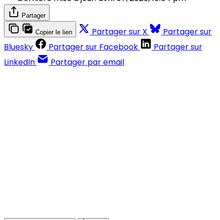
Partager
Partager sur X
Partager sur
Copier le lien
Bluesky
Partager sur Facebook
Partager sur
LinkedIn
Partager par email
Contenus réservés aux abonnés
S'abonner
Déjà abonné ?
Se connecter