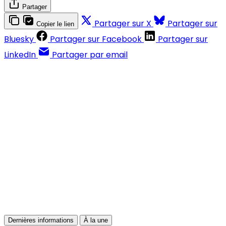
Partager
Partager sur X
Partager sur
Copier le lien
Bluesky
Partager sur Facebook
Partager sur
LinkedIn
Partager par email
Contenus réservés aux abonnés
S'abonner
Déjà abonné ?
Se connecter
Dernières informations
À la une