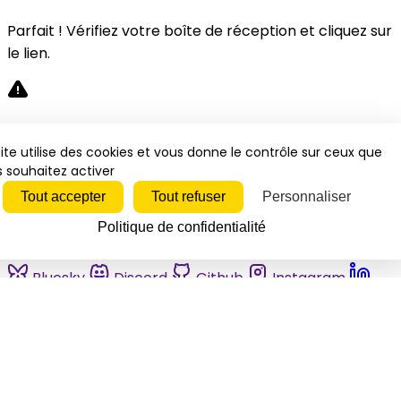
Parfait ! Vérifiez votre boîte de réception et cliquez sur
le lien.
Désolé, une erreur s'est produite. Veuillez réessayer.
ite utilise des cookies et vous donne le contrôle sur ceux que
 souhaitez activer
Fermer
Tout accepter
Tout refuser
Personnaliser
Politique de confidentialité
Bluesky
Discord
Github
Instagram
Linkedin
Mastodon
Pinterest
Reddit
Telegram
Threads
Tiktok
Whatsapp
Youtube
RSS
Actualités