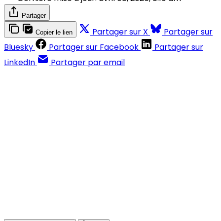
Partager
Partager sur X
Partager sur
Copier le lien
Bluesky
Partager sur Facebook
Partager sur
LinkedIn
Partager par email
Contenus réservés aux abonnés
S'abonner
Déjà abonné ?
Se connecter