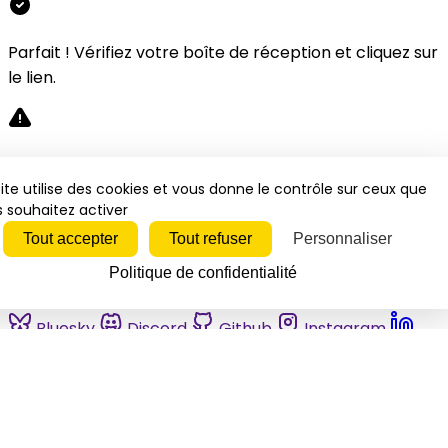
Parfait ! Vérifiez votre boîte de réception et cliquez sur
le lien.
Désolé, une erreur s'est produite. Veuillez réessayer.
ite utilise des cookies et vous donne le contrôle sur ceux que
 souhaitez activer
Fermer
Tout accepter
Tout refuser
Personnaliser
Politique de confidentialité
Bluesky
Discord
Github
Instagram
Linkedin
Mastodon
Pinterest
Reddit
Telegram
Threads
Tiktok
Whatsapp
Youtube
RSS