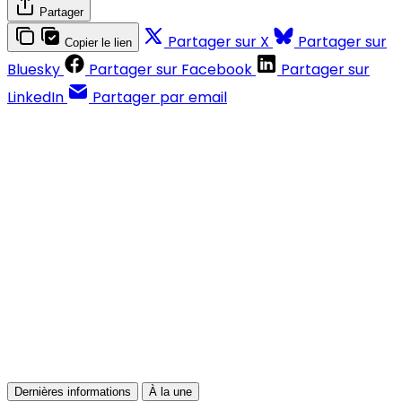
Partager
Partager sur X
Partager sur
Copier le lien
Bluesky
Partager sur Facebook
Partager sur
LinkedIn
Partager par email
Contenus réservés aux abonnés
S'abonner
Déjà abonné ?
Se connecter
Dernières informations
À la une