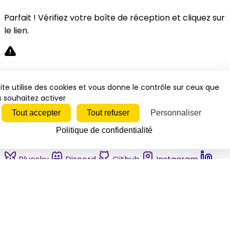
Parfait ! Vérifiez votre boîte de réception et cliquez sur
le lien.
Désolé, une erreur s'est produite. Veuillez réessayer.
ite utilise des cookies et vous donne le contrôle sur ceux que
 souhaitez activer
Fermer
Tout accepter
Tout refuser
Personnaliser
Politique de confidentialité
Bluesky
Discord
Github
Instagram
Linkedin
Mastodon
Pinterest
Reddit
Telegram
Threads
Tiktok
Whatsapp
Youtube
RSS
Actualités