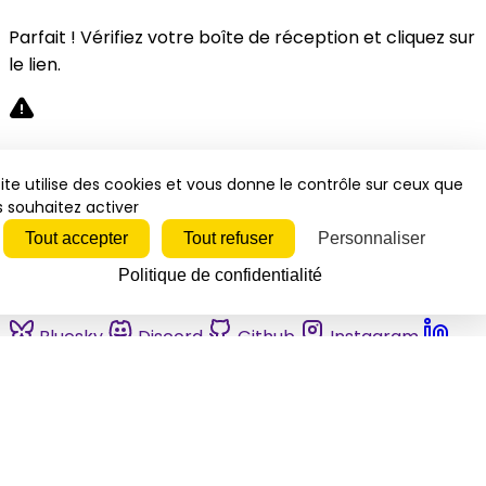
Parfait ! Vérifiez votre boîte de réception et cliquez sur
le lien.
Désolé, une erreur s'est produite. Veuillez réessayer.
ite utilise des cookies et vous donne le contrôle sur ceux que
 souhaitez activer
Fermer
Tout accepter
Tout refuser
Personnaliser
Politique de confidentialité
Bluesky
Discord
Github
Instagram
Linkedin
Mastodon
Pinterest
Reddit
Telegram
Threads
Tiktok
Whatsapp
Youtube
RSS
Actualités