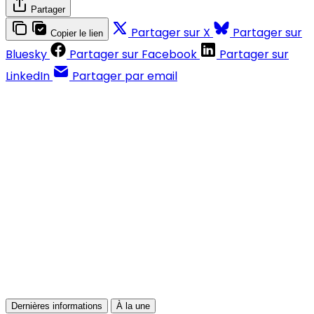
Partager
Partager sur X
Partager sur
Copier le lien
Bluesky
Partager sur Facebook
Partager sur
LinkedIn
Partager par email
Contenus réservés aux abonnés
S'abonner
Déjà abonné ?
Se connecter
Dernières informations
À la une