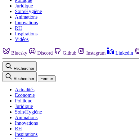
Politique
Juridique
Soin/Hygiène
Animations
Innovations
RH
Inspirations
Vidéos
Bluesky
Discord
Github
Instagram
Linkedin
Rechercher
Rechercher
Fermer
Actualités
Economie
Politique
Juridique
Soin/Hygiène
Animations
Innovations
RH
Inspirations