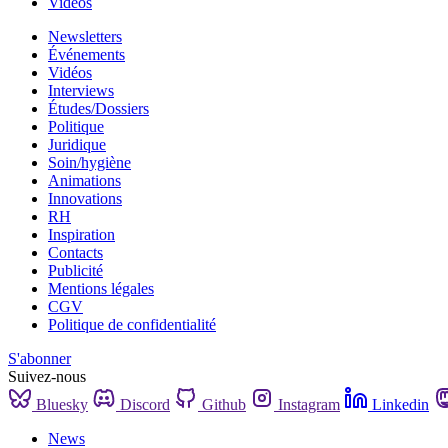
Vidéos
Newsletters
Événements
Vidéos
Interviews
Études/Dossiers
Politique
Juridique
Soin/hygiène
Animations
Innovations
RH
Inspiration
Contacts
Publicité
Mentions légales
CGV
Politique de confidentialité
S'abonner
Suivez-nous
Bluesky
Discord
Github
Instagram
Linkedin
News