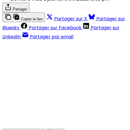
Partager
Partager sur X
Partager sur
Copier le lien
Bluesky
Partager sur Facebook
Partager sur
LinkedIn
Partager par email
Contenus réservés aux abonnés
S'abonner
Déjà abonné ?
Se connecter