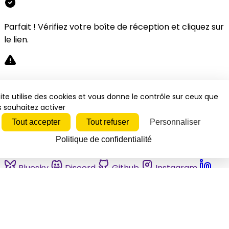
Parfait ! Vérifiez votre boîte de réception et cliquez sur
le lien.
Désolé, une erreur s'est produite. Veuillez réessayer.
ite utilise des cookies et vous donne le contrôle sur ceux que
 souhaitez activer
Fermer
Tout accepter
Tout refuser
Personnaliser
Politique de confidentialité
Bluesky
Discord
Github
Instagram
Linkedin
Mastodon
Pinterest
Reddit
Telegram
Threads
Tiktok
Whatsapp
Youtube
RSS