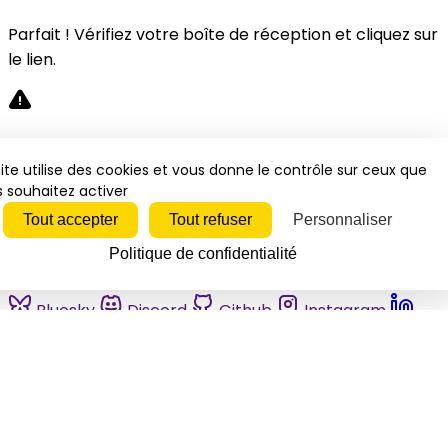
Parfait ! Vérifiez votre boîte de réception et cliquez sur
le lien.
Désolé, une erreur s'est produite. Veuillez réessayer.
ite utilise des cookies et vous donne le contrôle sur ceux que
 souhaitez activer
Fermer
Tout accepter
Tout refuser
Personnaliser
Politique de confidentialité
Bluesky
Discord
Github
Instagram
Linkedin
Mastodon
Pinterest
Reddit
Telegram
Threads
Tiktok
Whatsapp
Youtube
RSS
Actualités