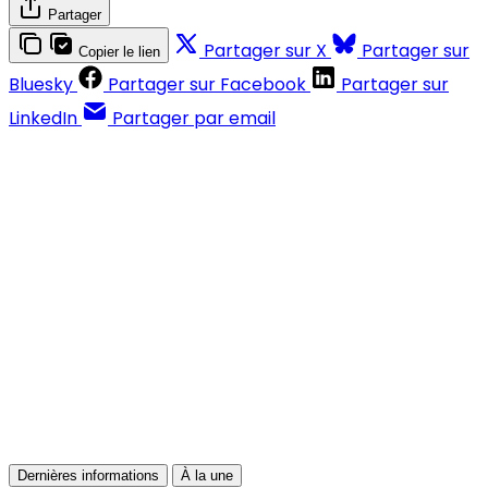
Partager
Partager sur X
Partager sur
Copier le lien
Bluesky
Partager sur Facebook
Partager sur
LinkedIn
Partager par email
Contenus réservés aux abonnés
S'abonner
Déjà abonné ?
Se connecter
Dernières informations
À la une