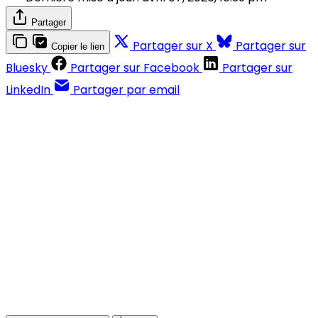
Partager
Partager sur X
Partager sur
Copier le lien
Bluesky
Partager sur Facebook
Partager sur
LinkedIn
Partager par email
Contenus réservés aux abonnés
S'abonner
Déjà abonné ?
Se connecter