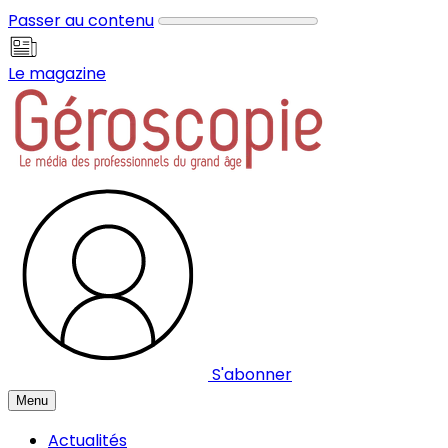
Panneau de gestion des cookies
Passer au contenu
Le magazine
S'abonner
Menu
Actualités