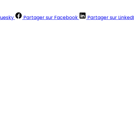
luesky
Partager sur Facebook
Partager sur Linked
Contenus réservés aux abonnés
S'abonner
Déjà abonné ?
Se connecter