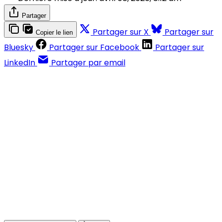
Partager
Partager sur X
Partager sur
Copier le lien
Bluesky
Partager sur Facebook
Partager sur
LinkedIn
Partager par email
Contenus réservés aux abonnés
S'abonner
Déjà abonné ?
Se connecter