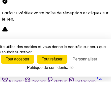
Parfait ! Vérifiez votre boîte de réception et cliquez sur
le lien.
Désolé, une erreur s'est produite. Veuillez réessayer.
ite utilise des cookies et vous donne le contrôle sur ceux que
 souhaitez activer
Fermer
Tout accepter
Tout refuser
Personnaliser
Politique de confidentialité
Bluesky
Discord
Github
Instagram
Linkedin
Mastodon
Pinterest
Reddit
Telegram
Threads
Tiktok
Whatsapp
Youtube
RSS