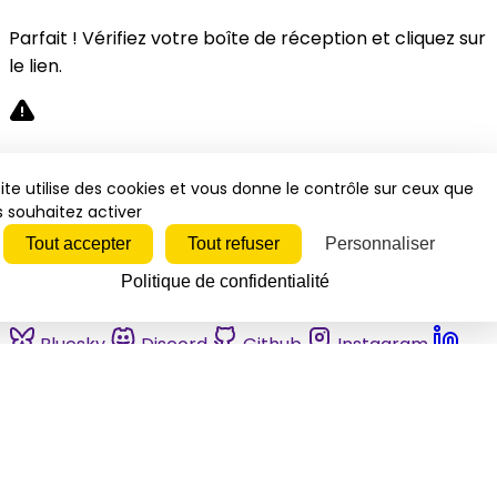
Parfait ! Vérifiez votre boîte de réception et cliquez sur
le lien.
Désolé, une erreur s'est produite. Veuillez réessayer.
ite utilise des cookies et vous donne le contrôle sur ceux que
 souhaitez activer
Fermer
Tout accepter
Tout refuser
Personnaliser
Politique de confidentialité
Bluesky
Discord
Github
Instagram
Linkedin
Mastodon
Pinterest
Reddit
Telegram
Threads
Tiktok
Whatsapp
Youtube
RSS
Actualités