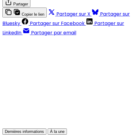
Partager
Partager sur X
Partager sur
Copier le lien
Bluesky
Partager sur Facebook
Partager sur
LinkedIn
Partager par email
Contenus réservés aux abonnés
S'abonner
Déjà abonné ?
Se connecter
Dernières informations
À la une