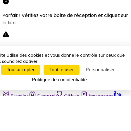
Parfait ! Vérifiez votre boîte de réception et cliquez sur
le lien.
Désolé, une erreur s'est produite. Veuillez réessayer.
ite utilise des cookies et vous donne le contrôle sur ceux que
 souhaitez activer
Fermer
Tout accepter
Tout refuser
Personnaliser
Politique de confidentialité
Bluesky
Discord
Github
Instagram
Linkedin
Mastodon
Pinterest
Reddit
Telegram
Threads
Tiktok
Whatsapp
Youtube
RSS