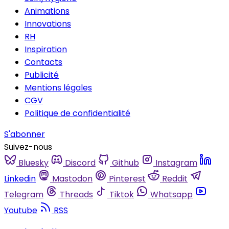
Animations
Innovations
RH
Inspiration
Contacts
Publicité
Mentions légales
CGV
Politique de confidentialité
S'abonner
Suivez-nous
Bluesky
Discord
Github
Instagram
Linkedin
Mastodon
Pinterest
Reddit
Telegram
Threads
Tiktok
Whatsapp
Youtube
RSS