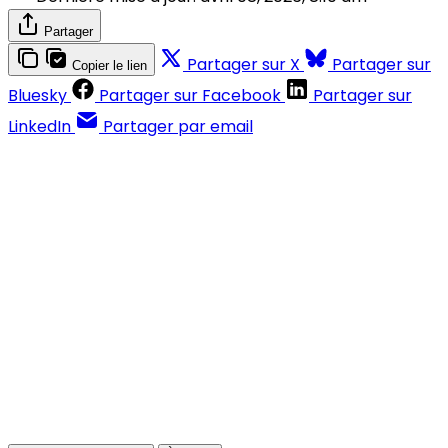
Partager
Partager sur X
Partager sur
Copier le lien
Bluesky
Partager sur Facebook
Partager sur
LinkedIn
Partager par email
Contenus réservés aux abonnés
S'abonner
Déjà abonné ?
Se connecter