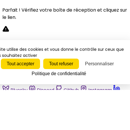
Parfait ! Vérifiez votre boîte de réception et cliquez sur
le lien.
Désolé, une erreur s'est produite. Veuillez réessayer.
ite utilise des cookies et vous donne le contrôle sur ceux que
 souhaitez activer
Fermer
Tout accepter
Tout refuser
Personnaliser
Politique de confidentialité
Bluesky
Discord
Github
Instagram
Linkedin
Mastodon
Pinterest
Reddit
Telegram
Threads
Tiktok
Whatsapp
Youtube
RSS
Actualités