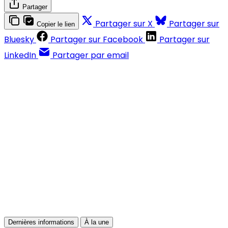
Partager
Partager sur X
Partager sur
Copier le lien
Bluesky
Partager sur Facebook
Partager sur
LinkedIn
Partager par email
Contenus réservés aux abonnés
S'abonner
Déjà abonné ?
Se connecter
Dernières informations
À la une